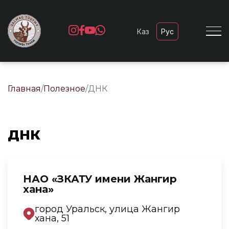
Каз
Рус
Главная
/
Полезное
/
ДНК
ДНК
НАО «ЗКАТУ имени Жангир
хана»
город Уральск, улица Жангир
хана, 51