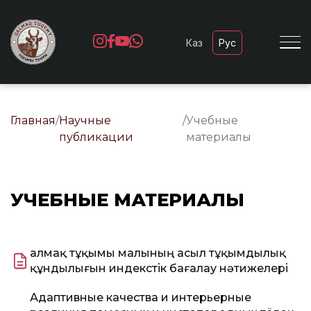
Каз
Рус
Главная
/
Научные
/
Учебные
публикации
материалы
УЧЕБНЫЕ МАТЕРИАЛЫ
Қалмақ тұқымы малының асыл тұқымдылық
құндылығын индекстік бағалау нәтижелері
Адаптивные качества и интерьерные